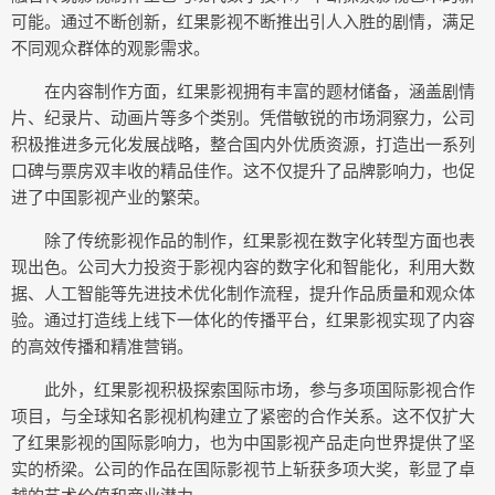
可能。通过不断创新，红果影视不断推出引人入胜的剧情，满足
不同观众群体的观影需求。
在内容制作方面，红果影视拥有丰富的题材储备，涵盖剧情
片、纪录片、动画片等多个类别。凭借敏锐的市场洞察力，公司
积极推进多元化发展战略，整合国内外优质资源，打造出一系列
口碑与票房双丰收的精品佳作。这不仅提升了品牌影响力，也促
进了中国影视产业的繁荣。
除了传统影视作品的制作，红果影视在数字化转型方面也表
现出色。公司大力投资于影视内容的数字化和智能化，利用大数
据、人工智能等先进技术优化制作流程，提升作品质量和观众体
验。通过打造线上线下一体化的传播平台，红果影视实现了内容
的高效传播和精准营销。
此外，红果影视积极探索国际市场，参与多项国际影视合作
项目，与全球知名影视机构建立了紧密的合作关系。这不仅扩大
了红果影视的国际影响力，也为中国影视产品走向世界提供了坚
实的桥梁。公司的作品在国际影视节上斩获多项大奖，彰显了卓