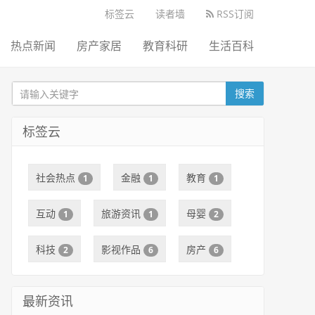
标签云
读者墙
RSS订阅
热点新闻
房产家居
教育科研
生活百科
搜索
标签云
社会热点
金融
教育
1
1
1
互动
旅游资讯
母婴
1
1
2
科技
影视作品
房产
2
6
6
最新资讯